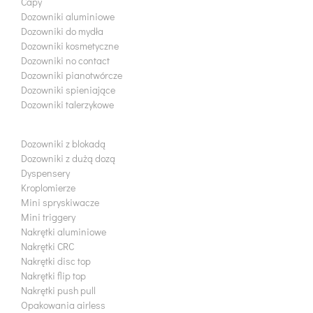
Capy
Dozowniki aluminiowe
Dozowniki do mydła
Dozowniki kosmetyczne
Dozowniki no contact
Dozowniki pianotwórcze
Dozowniki spieniające
Dozowniki talerzykowe
Dozowniki z blokadą
Dozowniki z dużą dozą
Dyspensery
Kroplomierze
Mini spryskiwacze
Mini triggery
Nakrętki aluminiowe
Nakrętki CRC
Nakrętki disc top
Nakrętki flip top
Nakrętki push pull
Opakowania airless