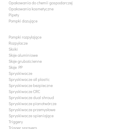
Opakowania do chemii gospodarczej
Opakowania kosmetyczne
Pipety
Pompki dozujące
Pompki rozpylające
Rozpylacze
Słoiki
Słoje aluminiowe
Słoje grubościenne
Słoje PP
Spryskiwacze
Spryskiwacze all plastic
Spryskiwacze bezpieczne
Spryskiwacze CRC
Spryskiwacze dual shroud
Spryskiwacze pianotwórcze
Spryskiwacze przemysłowe
Spryskiwacze spieniające
Triggery
Trigger sprayers