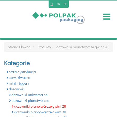
PL
EN
DE
Strona Główna
Produkty
dozowniki pianotwórcze gwint 28
Kategorie
stała dystrybucja
spryskiwacze
mini triggery
dozowniki
dozowniki uniwersalne
dozowniki pianotwórcze
dozowniki pianotwórcze gwint 28
dozowniki pianotwórcze gwint 30